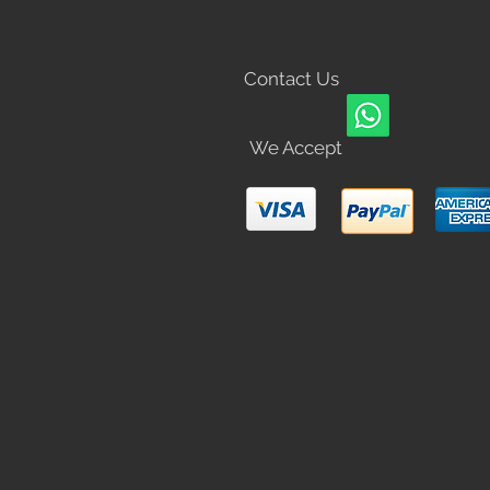
Contact Us
We Accept