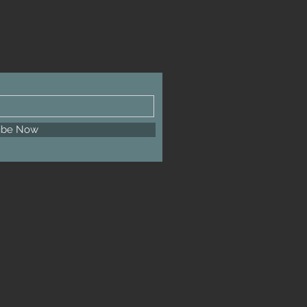
ibe Now